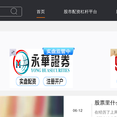
首页
股市配资杠杆平台
股票里什
06-12
在经历了上