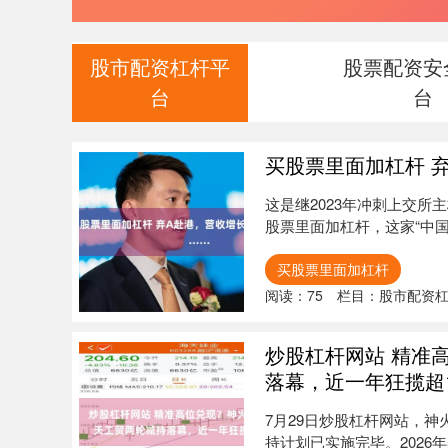
股市配资杠杆平
股票配资安
台
台
买股票里面加杠杆 弃
这是继2023年冲刺上交所主
股票里面加杠杆，这家“中国
买股票里面加杠杆
阅读：
75
栏目：
股市配资
炒股杠杆网站 精准
落幕，近一年狂揽超1
7月29日炒股杠杆网站，神
持计划已实施完毕。2026年