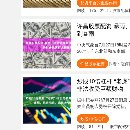
配资平台的重要作用
阅读：
175
栏目：
股市配资
许昌股票配资 暴雨
到暴雨
中央气象台7月27日18时发
20时，广东北部和东南部、
许昌股票配资
作者：涨停
炒股10倍杠杆 “老
非法收受巨额财物
据中纪委网站7月27日消
察专员杨宏勇被开除党籍。 杨
炒股10倍杠杆
阅读：
81
栏目：
股市配资