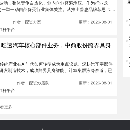
波动，整体竞争白热化，业内企业普遍承压。作为行业龙
股
SH)的一举一动自然备受行业集体关注。从推出普惠品牌菲思卡....
赛
三
作者：配资方案
更新：2026-08-01
杠杆平台
股
亚
 吃透汽车核心部件业务，中鼎股份跨界具身
股
北
可
，传统产业在AI时代如何转型成为重点议题。深耕汽车零部件
柳
研发制造技术，成功跨界具身智能、计算集群液冷赛道，已
正
设
作者：配资炒股队
更新：2026-08-01
杠杆平台
炒
①
显
看更多