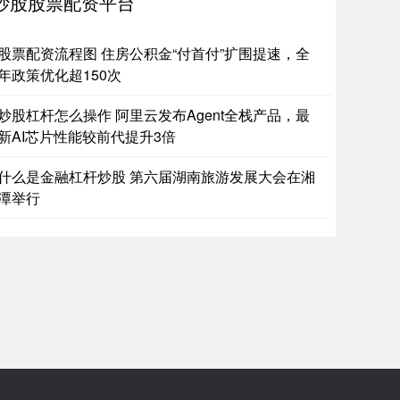
炒股股票配资平台
票能加杠杆吗 北京时间7月13日凌晨，在2025世界女排联
美国阿灵顿站比赛中，中国女排在先输两局的情况下，连追
股票配资流程图 住房公积金“付首付”扩围提速，全
局完
年政策优化超150次
票可靠配资 “莎昱组合”横扫韩国强敌！国乒提前包揽女双冠
军
炒股杠杆怎么操作 阿里云发布Agent全栈产品，最
新AI芯片性能较前代提升3倍
票配资安全的平台
2026-06-12
京时间7月12日，2025年WTT美国大满贯女双半决赛股票
什么是金融杠杆炒股 第六届湖南旅游发展大会在湘
靠配资，中国球员孙颖莎/王曼昱3比0战胜韩国选手金娜英/
潭举行
规的线上配资炒股 国产存储龙头恢复上市审核进程 半导体
备材料迎投资机遇
股股票配资平台
2026-07-03
长鑫科技集团股份有限公司科创板IPO招股说明书(申报稿)
示正规的线上配资炒股，2026年1-3月，公司营业收入508