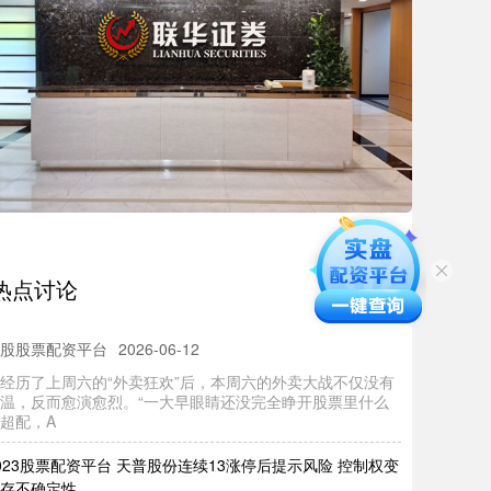
杆炒股口诀 里昂：升信达生物目标价至108.4港元 维持“跑
大市”评级
市配资杠杆平台
2026-06-12
昂发布研报称，信达生物（01801）在6月28日举行的研发
上提供肿瘤专营权的深入更新。重点在于新一代I/O和ADC
热点讨论
票里什么是超配 不点外卖，对不起今天？
股股票配资平台
2026-06-12
经历了上周六的“外卖狂欢”后，本周六的外卖大战不仅没有
温，反而愈演愈烈。“一大早眼睛还没完全睁开股票里什么
超配，A
023股票配资平台 天普股份连续13涨停后提示风险 控制权变
存不确定性