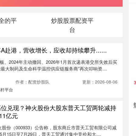
全的平
炒股股票配资平
台
A赴港，营收增长，应收却持续攀升......
板、2024年主动撤回、2026年1月首次递表港交所失效后买
最大制药及生命科学温控供应链服务商”再次叩响资....
作者：配资炒股队
更新：2026-08-06
杠杆平台
高位兑现？神火股份大股东普天工贸两轮减持
1亿​元
火股份（000933）公告称，股东商丘市普天工贸有限公司减
5月15日至7月29日，普天工贸通过集中竞价和大....