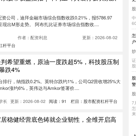
股
中
6
资公司，迪拜金融市场综合指数收跌0.21%，报5786.97
呈现出M形走势。 阿布扎比证券市场综合指数收....
怎
户
作者：配资利息
更新：2026-08-02
炒
杠杆平台
证
股
谈判希望重燃，原油一度跌超5%，科技股压制
暴跌4%
股
警
平台排行，纳指跌0.2%。英特尔跌约1%，公司Q2营收增25%大
股
or涨约6%，英伟达与Amkor签署价....
7
学长
更新：2026-08-02
阅读：
91
栏目：
股市配资杠杆平台
怎
来
家居稳健经营底色铸就企业韧性，全维开启高
股
连
股