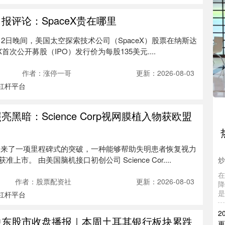
报评论：SpaceX贵在哪里
12日晚间，美国太空探索技术公司（SpaceX）股票在纳斯达
首次公开募股（IPO）发行价为每股135美元....
杠
赢
作者：涨停一哥
更新：2026-08-03
股
杠杆平台
里
日
平
黑暗：Science Corp视网膜植入物获欧盟
股
迎来了一项里程碑式的突破，一种能够帮助失明患者恢复视力
炒
市。 由美国脑机接口初创公司 Science Cor....
在
降
作者：股票配资社
更新：2026-08-03
是
杠杆平台
2
更
中东股市收盘播报｜本周土耳其银行板块累跌