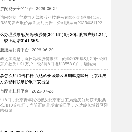
票配资安全的平台
2026-06-24
访网数据 宁波市天普橡胶科技股份有限公司(股票代码：
05255)发布股价异常波动公告，公司股票自2025年8月22
么办理股票配资 标榜股份(301181)8月20日股东户数1.21万
，较上期增加41.65%
股股票配资平台
2026-06-20
券之星消息，近日标榜股份披露，截至2025年8月20日公司
东户数为1.21万户，较8月8日增加3558.0户，增幅为
票怎么加10倍杠杆 八达岭长城景区暑期客流攀升 北京延庆
方多警种联动护航平安出游
市配资杠杆平台
2026-07-28
月18日，北京青年报记者从北京市公安局延庆分局获悉股票
么加10倍杠杆，当前正值暑期旅游旺季，八达岭长城景区迎
跨省游
票能加杠杆吗 3：2逆转德国队，中国女排世联赛美国站三
胜
票配资安全的平台
2026-06-12