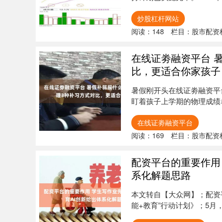
炒股杠杆网站
阅读：
148
栏目：
股市配资
在线证劵融资平台 
比，更适合你家孩子
暑假刚开头在线证劵融资平
盯着孩子上学期的物理成绩
一听就晕....
在线证劵融资平台
阅读：
169
栏目：
股市配资
配资平台的重要作用 
系化解题思路
本文转自【大众网】；配资
能+教育”行动计划》；5月